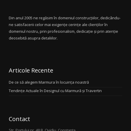
Din anul 2005 ne regăsim în domeniul construcțiilor, dedicându-
ne satisfacerii celor mai exigențe cerințe ale clienților în
domeniul nostru, prin profesionalism, dedicație și prin atenție
deosebită asupra detaliilor.
Articole Recente
De ce să alegem Marmura în locuința noastră
Tendințe Actuale în Designul cu Marmură și Travertin
Contact
Str. Portului nr. 48 B, Ovidiu, Constanța