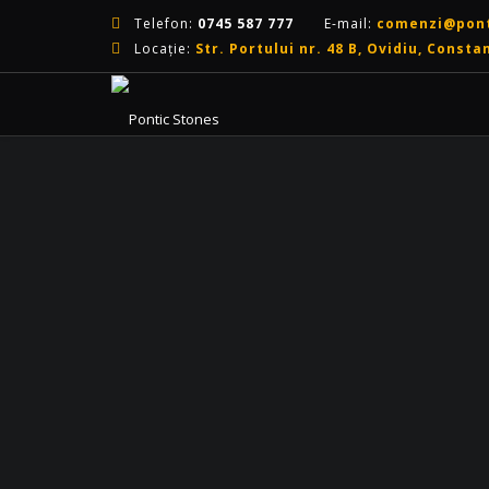
Telefon:
0745 587 777
E-mail:
comenzi@pont
Locație:
Str. Portului nr. 48 B, Ovidiu, Consta
MARMURĂ
CALCAR