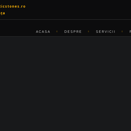
icstones.ro
nța
ACASA
DESPRE
SERVICII
GRANIT
ONYX