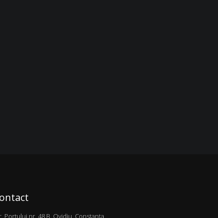
HOME & DECO
ontact
r. Portului nr. 48 B, Ovidiu, Constanța