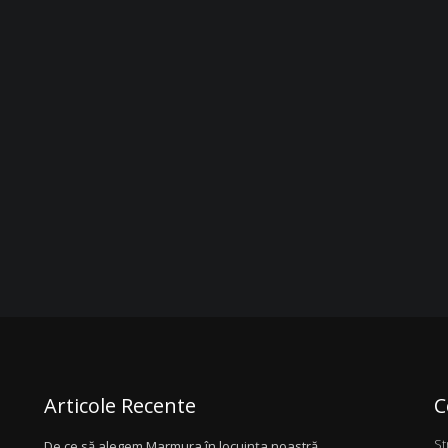
DECORATIVĂ
Articole Recente
C
St
De ce să alegem Marmura în locuința noastră