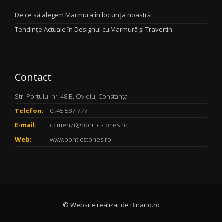
De ce să alegem Marmura în locuința noastră
Tendințe Actuale în Designul cu Marmură și Travertin
Contact
Str. Portului nr. 48 B, Ovidiu, Constanța
Telefon:
0745 587 777
E-mail:
comenzi@ponticstones.ro
Web:
www.ponticstones.ro
© Website realizat de
Binario.ro